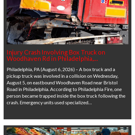
Injury Crash Involving Box Truck on
Woodhaven Rd in Philadelphia,…
Philadelphia, PA (August 6, 2026) – A box truck and a
pickup truck was involved in a collision on Wednesday,
August 5, on eastbound Woodhaven Road near Bristol
Road in Philadelphia. According to Philadelphia Fire, one
person became trapped inside the box truck following the
crash. Emergency units used specialized…