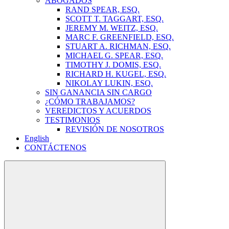
ABOGADOS
RAND SPEAR, ESQ.
SCOTT T. TAGGART, ESQ.
JEREMY M. WEITZ, ESQ.
MARC F. GREENFIELD, ESQ.
STUART A. RICHMAN, ESQ.
MICHAEL G. SPEAR, ESQ.
TIMOTHY J. DOMIS, ESQ.
RICHARD H. KUGEL, ESQ.
NIKOLAY LUKIN, ESQ.
SIN GANANCIA SIN CARGO
¿CÓMO TRABAJAMOS?
VEREDICTOS Y ACUERDOS
TESTIMONIOS
REVISIÓN DE NOSOTROS
English
CONTÁCTENOS