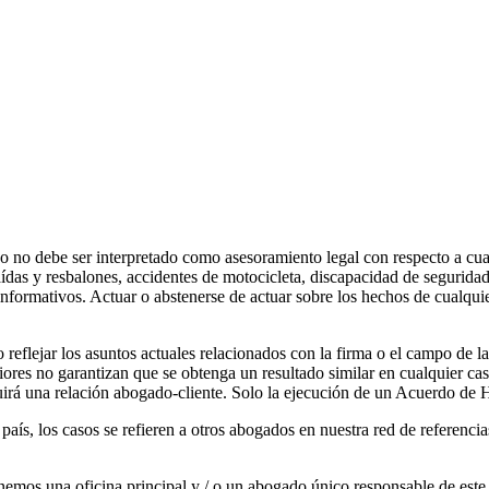
do no debe ser interpretado como asesoramiento legal con respecto a cua
ídas y resbalones, accidentes de motocicleta, discapacidad de segurida
s informativos. Actuar o abstenerse de actuar sobre los hechos de cualqu
reflejar los asuntos actuales relacionados con la firma o el campo de la 
riores no garantizan que se obtenga un resultado similar en cualquier caso
uirá una relación abogado-cliente. Solo la ejecución de un Acuerdo de 
ís, los casos se refieren a otros abogados en nuestra red de referencia
gnemos una oficina principal y / o un abogado único responsable de este