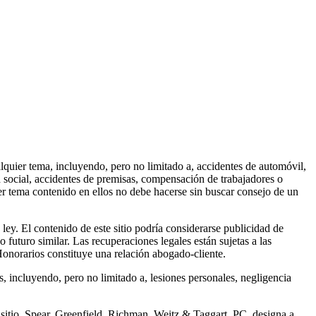
lquier tema, incluyendo, pero no limitado a, accidentes de automóvil,
d social, accidentes de premisas, compensación de trabajadores o
ier tema contenido en ellos no debe hacerse sin buscar consejo de un
ley. El contenido de este sitio podría considerarse publicidad de
 futuro similar. Las recuperaciones legales están sujetas a las
Honorarios constituye una relación abogado-cliente.
s, incluyendo, pero no limitado a, lesiones personales, negligencia
 sitio, Spear, Greenfield, Richman, Weitz & Taggart, PC. designa a