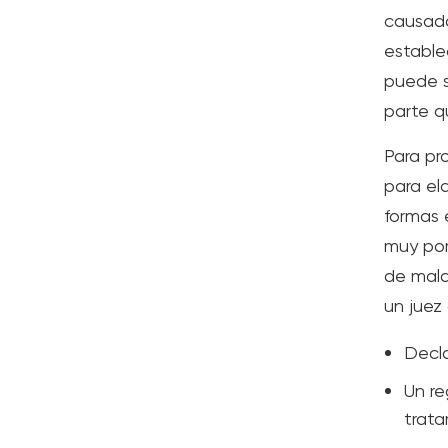
causado
estable
puede s
parte q
Para pr
para el
formas 
muy por
de mala
un juez
Decla
Un re
trata