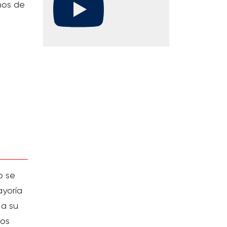
nos de
o se
ayoría
 a su
ios