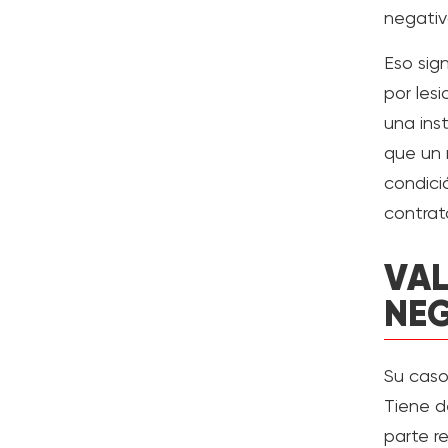
negativ
Eso sig
por les
una ins
que un 
condici
contrat
VAL
NEG
Su caso
Tiene d
parte r