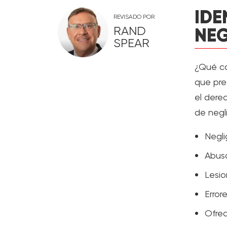
IDE
REVISADO POR
RAND
NEG
SPEAR
¿Qué co
que pre
el dere
de negl
Negl
Abus
Lesio
Error
Ofre