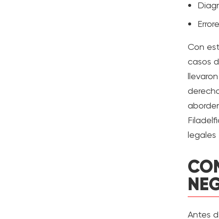
Diagn
Error
Con est
casos d
llevaro
derecho
aborden
Filadel
legales
CO
NEG
Antes d