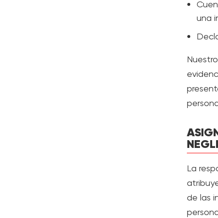
Cuent
una i
Decla
Nuestro
evidenc
present
persona
ASIG
NEGL
La resp
atribuye
de las 
persona