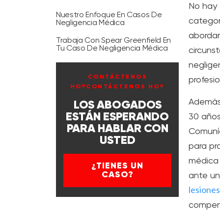
No hay 
Nuestro Enfoque En Casos De
categor
Negligencia Médica
abordan
Trabaja Con Spear Greenfield En
Tu Caso De Negligencia Médica
circuns
neglige
CONTÁCTENOS
profesi
HOYCONTÁCTENOS HOY
Además,
LOS ABOGADOS
ESTÁN ESPERANDO
30 años
PARA HABLAR CON
Comuní
USTED
para pr
médica 
¿TIENES UN
CASO?
ante un
lesiones
compen