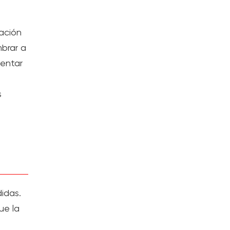
ación
brar a
mentar
s
idas.
ue la