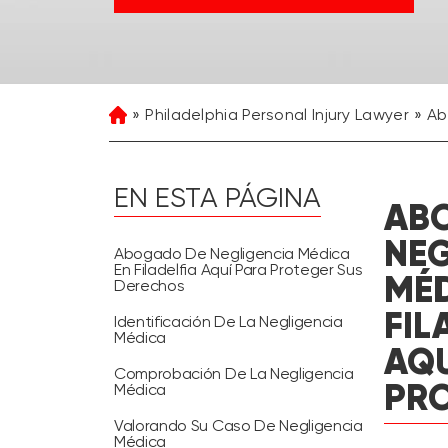
Philadelphia Personal Injury Lawyer
Ab
Home
EN ESTA PÁGINA
AB
NEG
Abogado De Negligencia Médica
En Filadelfia Aquí Para Proteger Sus
MÉD
Derechos
FIL
Identificación De La Negligencia
Médica
AQU
Comprobación De La Negligencia
PRO
Médica
Valorando Su Caso De Negligencia
Médica