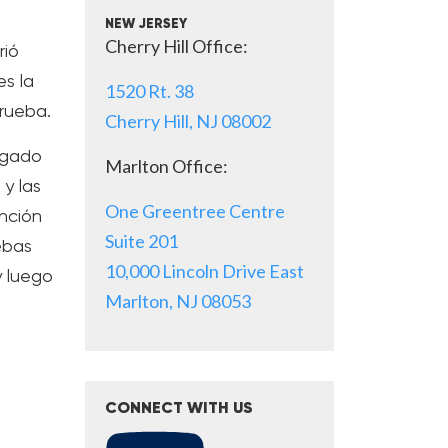
NEW JERSEY
Cherry Hill Office:
rió
s la
1520 Rt. 38
prueba.
Cherry Hill, NJ 08002
ogado
Marlton Office:
y las
One Greentree Centre
ención
Suite 201
ebas
10,000 Lincoln Drive East
 luego
Marlton, NJ 08053
CONNECT WITH US