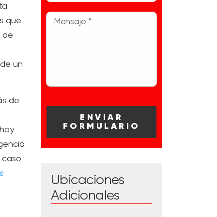
ta
os que
a de
 de un
ás de
hoy
gencia
u caso
e
Ubicaciones
Adicionales