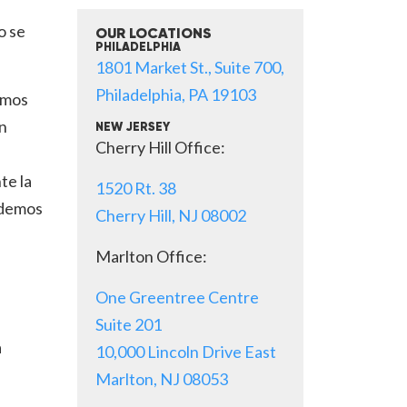
o se
OUR LOCATIONS
PHILADELPHIA
1801 Market St., Suite 700,
Philadelphia, PA 19103
emos
en
NEW JERSEY
Cherry Hill Office:
te la
1520 Rt. 38
odemos
Cherry Hill, NJ 08002
Marlton Office:
One Greentree Centre
Suite 201
a
10,000 Lincoln Drive East
Marlton, NJ 08053