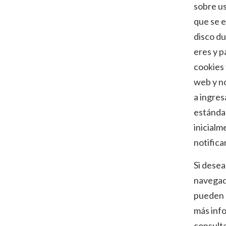
sobre u
que se e
disco d
eres y p
cookies 
web y n
a ingres
estándar
inicialm
notifica
Si desea
navegad
pueden 
más info
consult