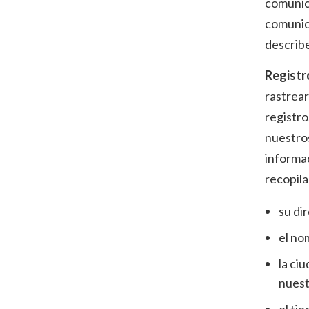
comunica
comunica
describe
Registr
rastrear
registro
nuestros
informa
recopila
su di
el no
la ci
nuest