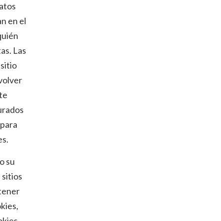
atos
n en el
quién
tas. Las
sitio
volver
te
urados
 para
es.
o su
sitios
tener
kies,
okies