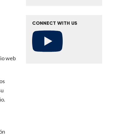
CONNECT WITH US
tio web
nos
su
io.
ión