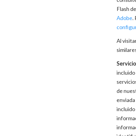
Flash de
Adobe
.
configu
Al visit
similare
Servicio
incluido
servicio
de nuest
enviada 
incluido
informac
informac