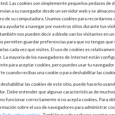
sted. Las cookies son simplemente pequeños pedazos de d
nvían a su navegador desde un servidor web y se almacena
uro de su computadora. Usamos cookies para recordarnos 
ara ayudarte a navegar por nuestros sitios durante tus visi
también nos pueden decir a dónde van los visitantes en un 
os permiten guardar preferencias para que no tengas que 
arlas cada vez que visites. El uso de cookies es relativamen
. La mayoría de los navegadores de Internet están config
ente para aceptar cookies, pero puedes usar tu navegador
rte cuando recibas una cookie o para deshabilitar las cooki
 deshabilitar las cookies de este sitio, puede hacerlo usand
or. Debe entender que algunas características de muchos 
no funcionar correctamente si no acepta cookies. Para ob
rmación sobre el uso de navegadores para administrar coo
e
Todo sobre cookies
. También puede rechazar aceptar co