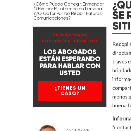
¿QU
¿Cómo Puedo Corregir, Enmendar
O Eliminar Mi Información Personal
SE 
Y/o Optar Por No Recibir Futuras
Comunicaciones?
SIT
CONTÁCTENOS
HOYCONTÁCTENOS HOY
Recopil
LOS ABOGADOS
directam
ESTÁN ESPERANDO
través d
PARA HABLAR CON
brindarl
USTED
informac
compart
¿TIENES UN
CASO?
menos qu
buena fe
Informa
“contact
REVISADO POR