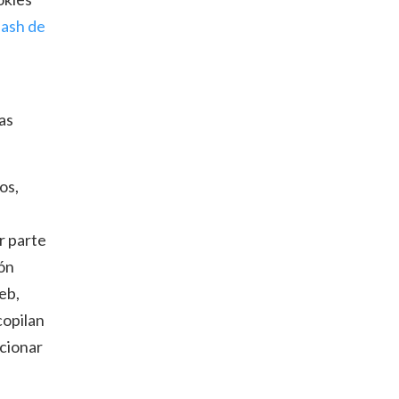
lash de
ías
os,
r parte
ión
eb,
copilan
cionar