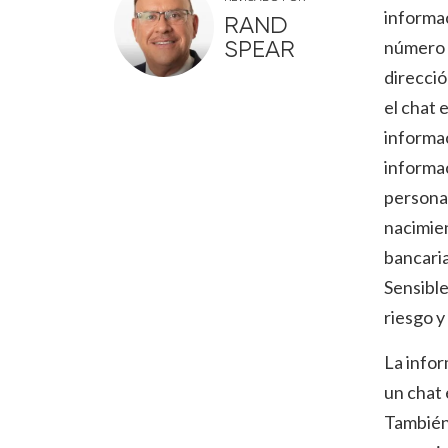
informac
RAND
número 
SPEAR
direcció
el chat 
informac
informac
persona
nacimien
bancaria
Sensible
riesgo y
La infor
un chat 
También