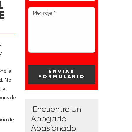
L
E
:
 a
ne la
d. No
, a
emos de
¡Encuentre Un
Abogado
ario de
Apasionado