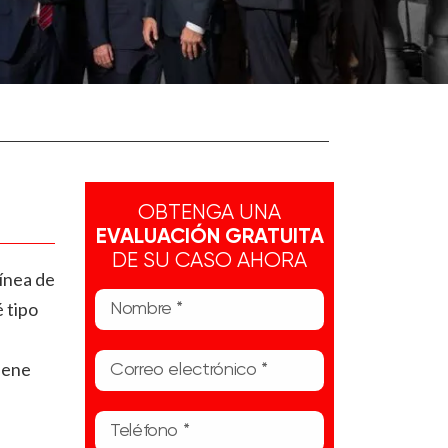
OBTENGA UNA
EVALUACIÓN GRATUITA
DE SU CASO AHORA
línea de
é tipo
iene