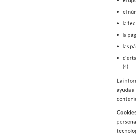
el ti
el nú
la fec
la pá
las pá
ciert
(s).
La infor
ayuda a 
contenid
Cookies
personal
tecnolog