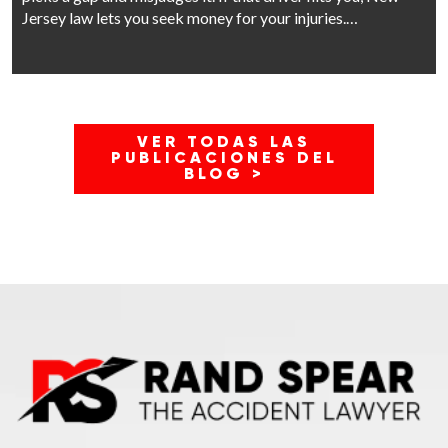
Jersey law lets you seek money for your injuries.…
VER TODAS LAS
PUBLICACIONES DEL
BLOG >