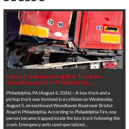
Injury Crash Involving Box Truck on
Woodhaven Rd in Philadelphia,…
Philadelphia, PA (August 6, 2026) – A box truck and a
pickup truck was involved in a collision on Wednesday,
August 5, on eastbound Woodhaven Road near Bristol
Road in Philadelphia. According to Philadelphia Fire, one
person became trapped inside the box truck following the
crash. Emergency units used specialized…