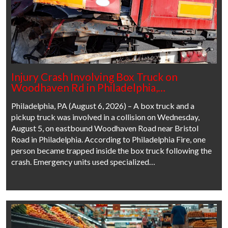
Injury Crash Involving Box Truck on
Woodhaven Rd in Philadelphia,…
Philadelphia, PA (August 6, 2026) – A box truck and a
pickup truck was involved in a collision on Wednesday,
August 5, on eastbound Woodhaven Road near Bristol
Road in Philadelphia. According to Philadelphia Fire, one
person became trapped inside the box truck following the
crash. Emergency units used specialized…