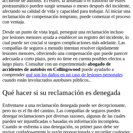
accidente de autobús. El estrés, la ansiedad o el trastorno de estrés
postraumático pueden surgir semanas o meses después del incidente,
afectando su calidad de vida y capacidad para trabajar. Al iniciar una
reclamación de compensación temprano, puede comenzar el proceso
con ventaja.
Desde un punto de vista legal, perseguir una reclamación incluso
por lesiones menores ayuda a establecer un registro del incidente, lo
cual puede ser crucial si surgen complicaciones más adelante. Las
compañías de seguros a menudo intentan resolver rápidamente
lesiones menores, ofreciendo una compensación que puede parecer
adecuada a corto plazo, pero no tiene en cuenta posibles efectos a
largo plazo. Consultar con un experimentado
abogado de
accidentes de autobús en Collingswood
puede ayudarlo a
comprender
qué son los daños en un caso de lesiones personales
cuando están involucrados autobuses públicos.
.
Qué hacer si su reclamación es denegada
Enfrentarse a una reclamación denegada puede ser decepcionante,
pero no es el fin del camino. Las compañías de seguros pueden
denegar reclamaciones por diversas razones, algunas de las cuales
pueden ser injustificadas o basadas en información incompleta.
Cuando se enfrenta a una denegación, su primer paso debe ser
revisar cuidadosamente la razón proporcionada y recopilar cualquier